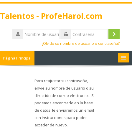
Talentos - ProfeHarol.com
Nombre
de
Acceder
Contraseña
usuario
¿Olvidó su nombre de usuario o contraseña?
Página Principal
Donaciones
Para reajustar su contraseña,
Cursos
envíe su nombre de usuario o su
dirección de correo electrónico. Si
podemos encontrarlo en la base
Clase⚫
de datos, le enviaremos un email
con instrucciones para poder
¿Preguntas?
acceder de nuevo.